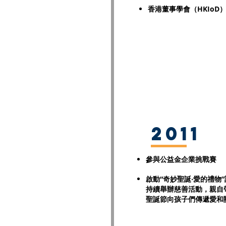
香港董事學會（HKIoD
2011
參與公益金企業挑戰賽
啟動“奇妙聖誕‧愛的禮物”
持續舉辦慈善活動，親自
聖誕節向孩子們傳遞愛和