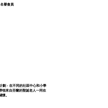
）名譽會員
計劃 - 在不同的社區中心和小學
帶領來自芬蘭的聖誕老人一同在
關懷。