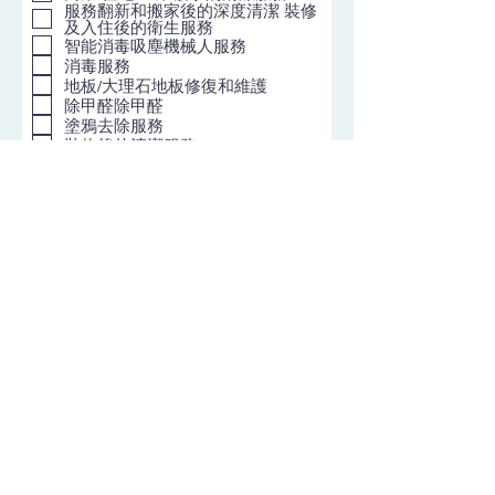
服務翻新和搬家後的深度清潔 裝修
及入住後的衛生服務
智能消毒吸塵機械人服務
消毒服務
地板/大理石地板修復和維護
除甲醛除甲醛
塗鴉去除服務
裝修後的清潔服務
一般辦公室清潔服務
除蟲服務
智能吸塵機器人服務（消毒除外）
廢物清除和處置服務
水箱清潔服務
提交
回到前一頁